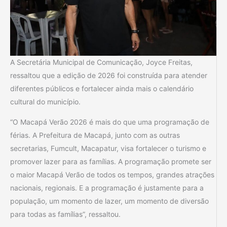
A Secretária Municipal de Comunicação, Joyce Freitas,
ressaltou que a edição de 2026 foi construída para atender
diferentes públicos e fortalecer ainda mais o calendário
cultural do município.
“O Macapá Verão 2026 é mais do que uma programação de
férias. A Prefeitura de Macapá, junto com as outras
secretarias, Fumcult, Macapatur, visa fortalecer o turismo e
promover lazer para as famílias. A programação promete ser
o maior Macapá Verão de todos os tempos, grandes atrações
nacionais, regionais. E a programação é justamente para a
população, um momento de lazer, um momento de diversão
para todas as famílias”, ressaltou.