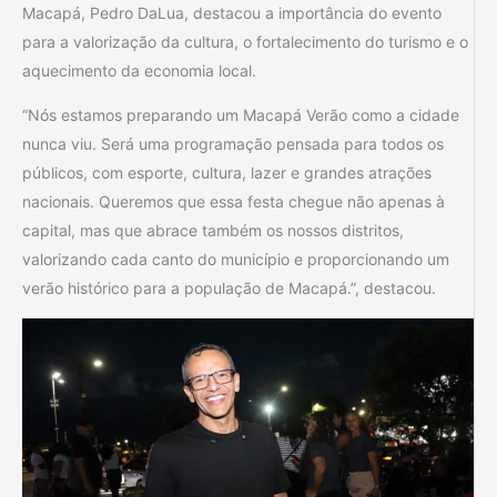
Macapá, Pedro DaLua, destacou a importância do evento
para a valorização da cultura, o fortalecimento do turismo e o
aquecimento da economia local.
“Nós estamos preparando um Macapá Verão como a cidade
nunca viu. Será uma programação pensada para todos os
públicos, com esporte, cultura, lazer e grandes atrações
nacionais. Queremos que essa festa chegue não apenas à
capital, mas que abrace também os nossos distritos,
valorizando cada canto do município e proporcionando um
verão histórico para a população de Macapá.”, destacou.