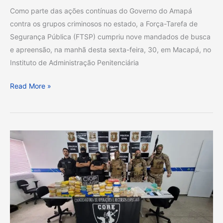
de
Como parte das ações contínuas do Governo do Amapá
mensagens
contra os grupos criminosos no estado, a Força-Tarefa de
virtuais
Segurança Pública (FTSP) cumpriu nove mandados de busca
e apreensão, na manhã desta sexta-feira, 30, em Macapá, no
Instituto de Administração Penitenciária
Read More »
EM
MACAPÁ,
POLÍCIA
CIVIL
APREENDE
CERCA
DE