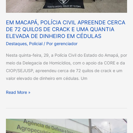
72
QUILOS
DE
EM MACAPÁ, POLÍCIA CIVIL APREENDE CERCA
CRACK
DE 72 QUILOS DE CRACK E UMA QUANTIA
E
ELEVADA DE DINHEIRO EM CÉDULAS
UMA
Destaques
,
Policial
/ Por
gerenciador
QUANTIA
Nesta quinta-feira, 29, a Polícia Civil do Estado do Amapá, por
ELEVADA
meio da Delegacia de Homicídios, com o apoio da CORE e da
DE
CIOP/SEJUSP, apreendeu cerca de 72 quilos de crack e um
DINHEIRO
valor elevado de dinheiro em cédulas. Um
EM
CÉDULAS
Read More »
Governo
do