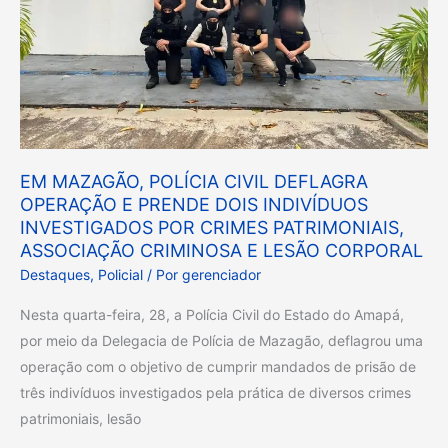
E
de
PRENDE
Bombeiros,
DOIS
que
INDIVÍDUOS
passam
INVESTIGADOS
por
POR
revitalizações,
CRIMES
sejam
EM MAZAGÃO, POLÍCIA CIVIL DEFLAGRA
PATRIMONIAIS,
entregues
OPERAÇÃO E PRENDE DOIS INDIVÍDUOS
ASSOCIAÇÃO
INVESTIGADOS POR CRIMES PATRIMONIAIS,
ainda
CRIMINOSA
ASSOCIAÇÃO CRIMINOSA E LESÃO CORPORAL
este
E
Destaques
,
Policial
/ Por
gerenciador
ano.
LESÃO
Investimento
Nesta quarta-feira, 28, a Polícia Civil do Estado do Amapá,
CORPORAL
é
por meio da Delegacia de Polícia de Mazagão, deflagrou uma
de
operação com o objetivo de cumprir mandados de prisão de
mais
três indivíduos investigados pela prática de diversos crimes
de
patrimoniais, lesão
R$