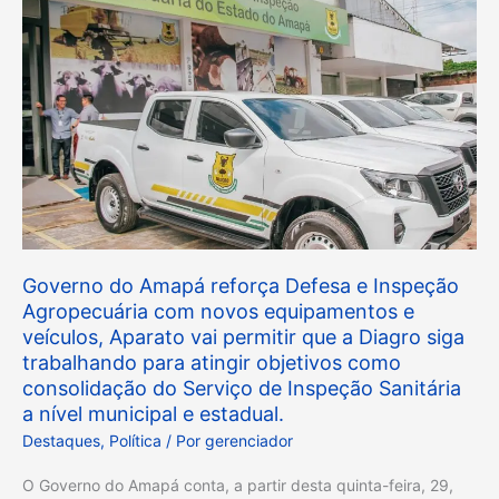
Amapá
reforça
Defesa
e
Inspeção
Agropecuária
com
novos
equipamentos
e
Governo do Amapá reforça Defesa e Inspeção
veículos,
Agropecuária com novos equipamentos e
veículos, Aparato vai permitir que a Diagro siga
Aparato
trabalhando para atingir objetivos como
vai
consolidação do Serviço de Inspeção Sanitária
permitir
a nível municipal e estadual.
que
Destaques
,
Política
/ Por
gerenciador
a
Diagro
O Governo do Amapá conta, a partir desta quinta-feira, 29,