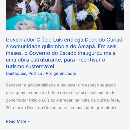
à
comunidade
quilombola
do
Amapá.
Governador Clécio Luís entrega Deck do Curiaú
Em
à comunidade quilombola do Amapá. Em seis
meses, o Governo do Estado inaugurou mais
seis
uma obra estruturante, para incentivar o
meses,
turismo sustentável.
o
Destaques
,
Política
/ Por
gerenciador
Governo
do
Resgatar a ancestralidade e devolver um espaço sagrado
Estado
para quem é dono de fato e de direito foi o sentimento do
inaugurou
governador Clécio Luís ao entregar, na noite de quinta-feira,
mais
29, o novo Deck do Curiaú para a comunidade quilombola
uma
obra
Read More »
estruturante,