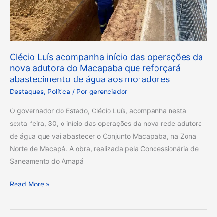
do
Macapaba
que
reforçará
Clécio Luís acompanha início das operações da
abastecimento
nova adutora do Macapaba que reforçará
de
abastecimento de água aos moradores
água
Destaques
,
Política
/ Por
gerenciador
aos
O governador do Estado, Clécio Luís, acompanha nesta
moradores
sexta-feira, 30, o início das operações da nova rede adutora
de água que vai abastecer o Conjunto Macapaba, na Zona
Norte de Macapá. A obra, realizada pela Concessionária de
Saneamento do Amapá
Read More »