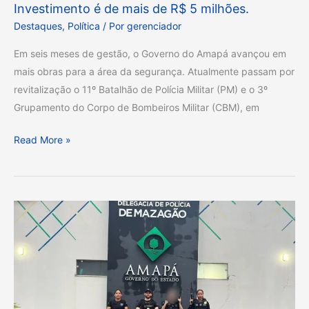
Investimento é de mais de R$ 5 milhões.
seis
Destaques
,
Política
/ Por
gerenciador
meses,
Em seis meses de gestão, o Governo do Amapá avançou em
o
mais obras para a área da segurança. Atualmente passam por
ritmo
revitalização o 11º Batalhão de Polícia Militar (PM) e o 3º
das
Grupamento do Corpo de Bombeiros Militar (CBM), em
obras
acelerou
Read More »
para
que
os
prédios
EM
da
MAZAGÃO,
Polícia
POLÍCIA
Militar
CIVIL
e
DEFLAGRA
do
OPERAÇÃO
Corpo