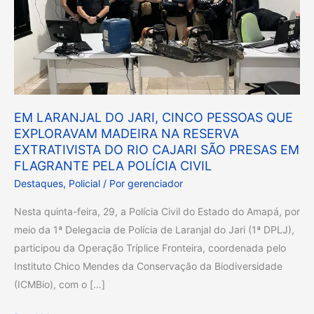
CINCO
PESSOAS
QUE
EXPLORAVAM
MADEIRA
NA
EM LARANJAL DO JARI, CINCO PESSOAS QUE
RESERVA
EXPLORAVAM MADEIRA NA RESERVA
EXTRATIVISTA
EXTRATIVISTA DO RIO CAJARI SÃO PRESAS EM
DO
FLAGRANTE PELA POLÍCIA CIVIL
RIO
Destaques
,
Policial
/ Por
gerenciador
CAJARI
Nesta quinta-feira, 29, a Polícia Civil do Estado do Amapá, por
SÃO
meio da 1ª Delegacia de Polícia de Laranjal do Jari (1ª DPLJ),
PRESAS
participou da Operação Tríplice Fronteira, coordenada pelo
EM
Instituto Chico Mendes da Conservação da Biodiversidade
FLAGRANTE
(ICMBio), com o […]
PELA
POLÍCIA