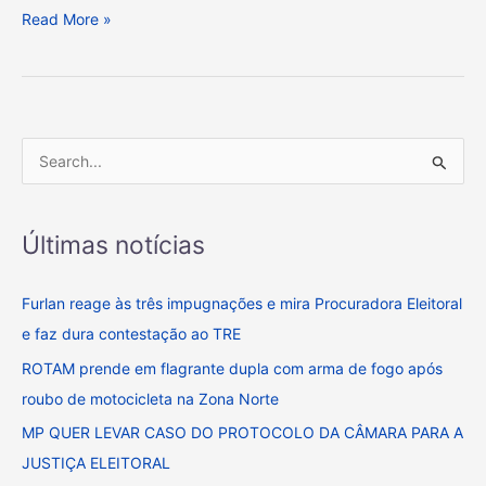
5
Read More »
milhões.
P
e
s
Últimas notícias
q
u
Furlan reage às três impugnações e mira Procuradora Eleitoral
i
e faz dura contestação ao TRE
s
ROTAM prende em flagrante dupla com arma de fogo após
a
roubo de motocicleta na Zona Norte
r
MP QUER LEVAR CASO DO PROTOCOLO DA CÂMARA PARA A
p
JUSTIÇA ELEITORAL
o