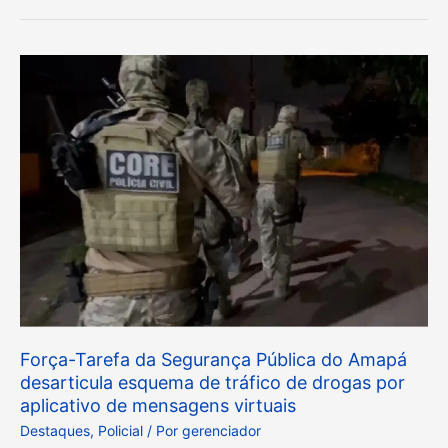
Força-
Tarefa
da
Segurança
Pública
do
Amapá
desarticula
esquema
de
tráfico
de
Força-Tarefa da Segurança Pública do Amapá
drogas
desarticula esquema de tráfico de drogas por
aplicativo de mensagens virtuais
por
Destaques
,
Policial
/ Por
gerenciador
aplicativo