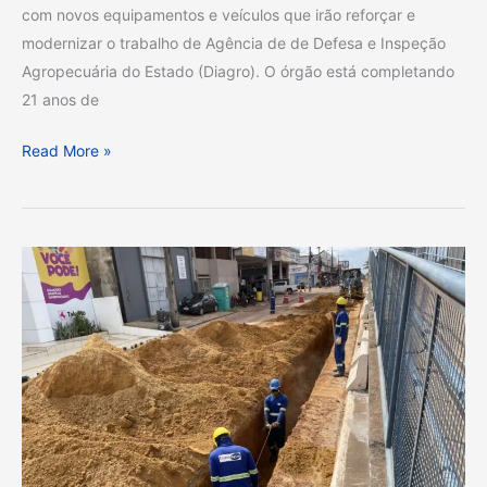
siga
com novos equipamentos e veículos que irão reforçar e
trabalhando
modernizar o trabalho de Agência de de Defesa e Inspeção
para
Agropecuária do Estado (Diagro). O órgão está completando
atingir
21 anos de
objetivos
Read More »
como
consolidação
do
Serviço
Clécio
de
Luís
Inspeção
acompanha
Sanitária
início
a
das
nível
operações
municipal
da
e
nova
estadual.
adutora