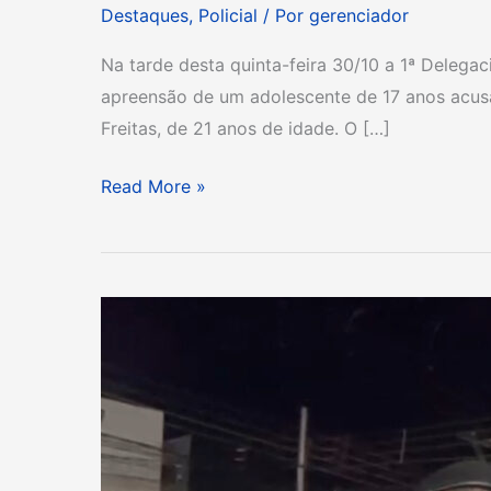
Destaques
,
Policial
/ Por
gerenciador
Na tarde desta quinta-feira 30/10 a 1ª Delegac
apreensão de um adolescente de 17 anos acus
Freitas, de 21 anos de idade. O […]
Read More »
CRIMINOSO
COM
PASSAGENS
POR
PORTE
ILEGAL