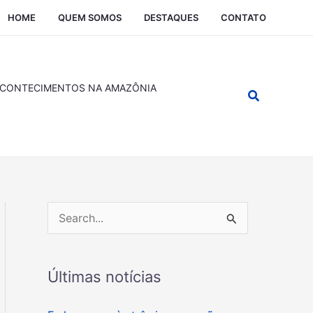
HOME
QUEM SOMOS
DESTAQUES
CONTATO
CONTECIMENTOS NA AMAZÔNIA
Pesquisar
P
e
s
Últimas notícias
q
u