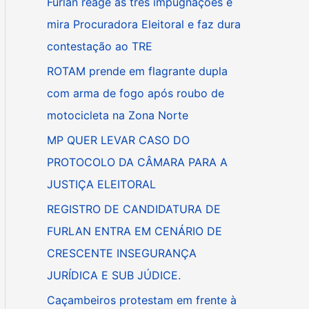
Furlan reage às três impugnações e
i
mira Procuradora Eleitoral e faz dura
s
contestação ao TRE
a
ROTAM prende em flagrante dupla
r
com arma de fogo após roubo de
p
motocicleta na Zona Norte
o
MP QUER LEVAR CASO DO
r
PROTOCOLO DA CÂMARA PARA A
:
JUSTIÇA ELEITORAL
REGISTRO DE CANDIDATURA DE
FURLAN ENTRA EM CENÁRIO DE
CRESCENTE INSEGURANÇA
JURÍDICA E SUB JÚDICE.
Caçambeiros protestam em frente à