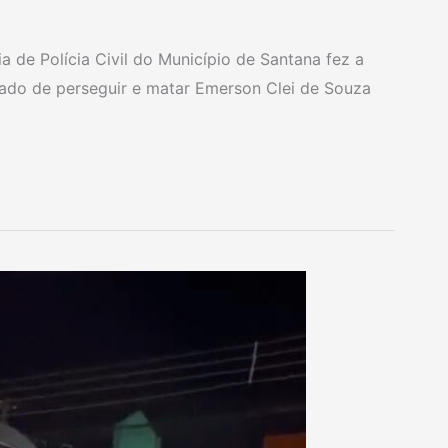
ia de Polícia Civil do Município de Santana fez a
ado de perseguir e matar Emerson Clei de Souza