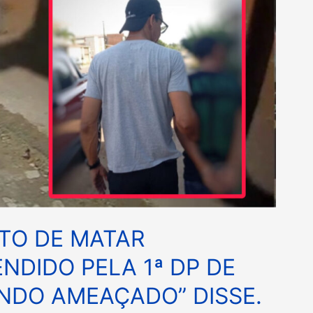
TO DE MATAR
NDIDO PELA 1ª DP DE
ENDO AMEAÇADO” DISSE.