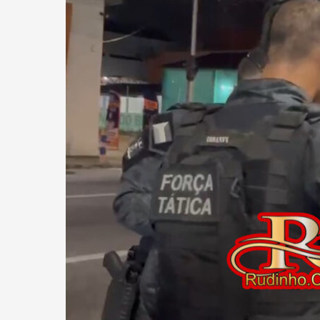
DE
ARMA
DE
FOGO
E
TRÁFICO
DE
DROGAS,
FOI
PRESO
PELA
FORÇA
TÁTICA
COM
CRACK
E