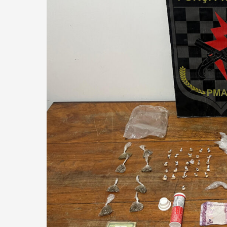
COM
MANDADO
DE
PRISÃO
EM
ABERTO
POR
VIOLÊNCIA
DOMÉSTICA
FOI
PRESO
PELA
FORÇA
TÁTICA
COM
CRACK