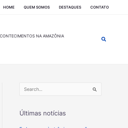
HOME
QUEM SOMOS
DESTAQUES
CONTATO
CONTECIMENTOS NA AMAZÔNIA
Pesquisar
P
e
s
Últimas notícias
q
u