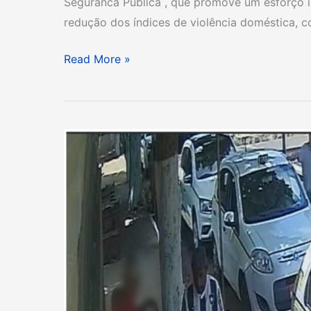
Seguranca Publica , que promove um esforço i
redução dos índices de violência doméstica, 
Read More »
ACUSADO
DE
MATAR
MORADOR
DE
RUA
COM
DEFICIÊNCIA
FÍSICA,