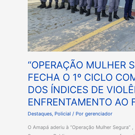
ÍNDICES
DE
VIOLÊNCIA
DOMÉSTICA
E
ENFRENTAMENTO
AO
“OPERAÇÃO MULHER S
FEMINICÍDIO.
FECHA O 1º CICLO C
DOS ÍNDICES DE VIOL
ENFRENTAMENTO AO FE
Destaques
,
Policial
/ Por
gerenciador
O Amapá aderiu à “Operação Mulher Segura” , i