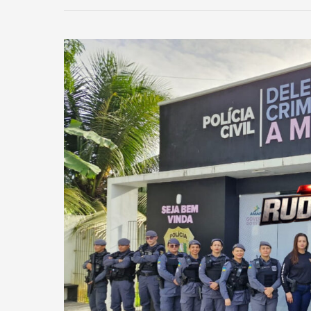
“OPERAÇÃO
MULHER
SEGURA”
NO
AMAPÁ,
FECHA
O
1º
CICLO
COM
FOCO
NA
REDUÇÃO
DOS