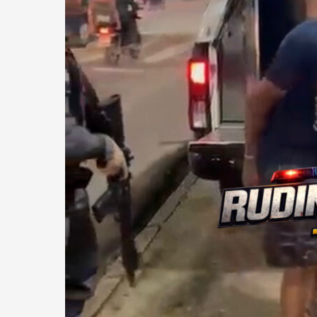
DE
70
PORÇÕES
DE
DROGAS.
ALÉM
DE
MUNIÇÃO
E
DINHEIRO
EM
ESPÉCIE.