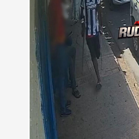
FOI
PRESO
PELA
1ªDPLJ.
O
CRIME
QUE
CHOCOU
A
POPULAÇÃO
ACONTECEU
EM
OUTUBRO
DE
2025.