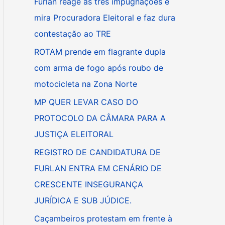
Furlan reage às três impugnações e
i
mira Procuradora Eleitoral e faz dura
s
contestação ao TRE
a
ROTAM prende em flagrante dupla
r
com arma de fogo após roubo de
p
motocicleta na Zona Norte
o
MP QUER LEVAR CASO DO
r
PROTOCOLO DA CÂMARA PARA A
:
JUSTIÇA ELEITORAL
REGISTRO DE CANDIDATURA DE
FURLAN ENTRA EM CENÁRIO DE
CRESCENTE INSEGURANÇA
JURÍDICA E SUB JÚDICE.
Caçambeiros protestam em frente à