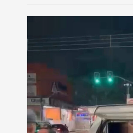
MOTOCICLISTA
FOGE
E
DEIXA
O
CARONA
PRA
SER
PRESO
PELO
6º
BATALHÃO
COM
MAIS