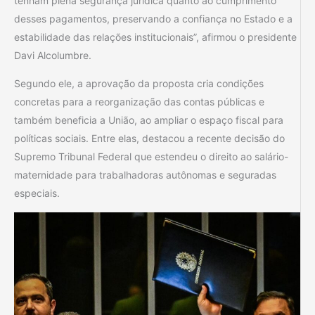
tenham plena segurança jurídica quanto ao cumprimento
desses pagamentos, preservando a confiança no Estado e a
estabilidade das relações institucionais”, afirmou o presidente
Davi Alcolumbre.
Segundo ele, a aprovação da proposta cria condições
concretas para a reorganização das contas públicas e
também beneficia a União, ao ampliar o espaço fiscal para
políticas sociais. Entre elas, destacou a recente decisão do
Supremo Tribunal Federal que estendeu o direito ao salário-
maternidade para trabalhadoras autônomas e seguradas
especiais.