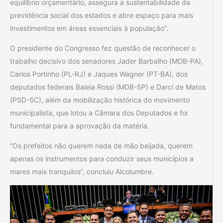
equilíbrio orçamentário, assegura a sustentabilidade da
previdência social dos estados e abre espaço para mais
investimentos em áreas essenciais à população”.
O presidente do Congresso fez questão de reconhecer o
trabalho decisivo dos senadores Jader Barbalho (MDB-PA),
Carlos Portinho (PL-RJ) e Jaques Wagner (PT-BA), dos
deputados federais Baleia Rossi (MDB-SP) e Darci de Matos
(PSD-SC), além da mobilização histórica do movimento
municipalista, que lotou a Câmara dos Deputados e foi
fundamental para a aprovação da matéria.
“Os prefeitos não querem nada de mão beijada, querem
apenas os instrumentos para conduzir seus municípios a
mares mais tranquilos”, concluiu Alcolumbre.