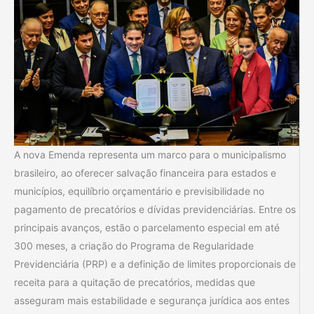
A nova Emenda representa um marco para o municipalismo
brasileiro, ao oferecer salvação financeira para estados e
municípios, equilíbrio orçamentário e previsibilidade no
pagamento de precatórios e dívidas previdenciárias. Entre os
principais avanços, estão o parcelamento especial em até
300 meses, a criação do Programa de Regularidade
Previdenciária (PRP) e a definição de limites proporcionais de
receita para a quitação de precatórios, medidas que
asseguram mais estabilidade e segurança jurídica aos entes