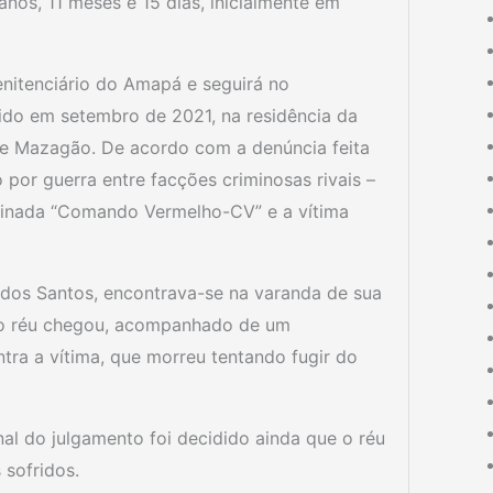
os, 11 meses e 15 dias, inicialmente em
enitenciário do Amapá e seguirá no
do em setembro de 2021, na residência da
 de Mazagão. De acordo com a denúncia feita
o por guerra entre facções criminosas rivais –
minada “Comando Vermelho-CV” e a vítima
 dos Santos, encontrava-se na varanda de sua
 o réu chegou, acompanhado de um
ra a vítima, que morreu tentando fugir do
nal do julgamento foi decidido ainda que o réu
 sofridos.