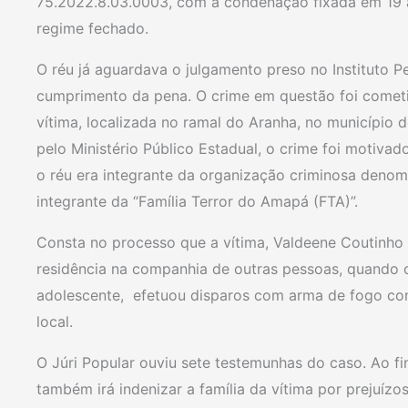
75.2022.8.03.0003, com a condenação fixada em 19 an
regime fechado.
O réu já aguardava o julgamento preso no Instituto P
cumprimento da pena. O crime em questão foi cometi
vítima, localizada no ramal do Aranha, no município
pelo Ministério Público Estadual, o crime foi motivad
o réu era integrante da organização criminosa deno
integrante da “Família Terror do Amapá (FTA)”.
Consta no processo que a vítima, Valdeene Coutinho
residência na companhia de outras pessoas, quando
adolescente, efetuou disparos com arma de fogo cont
local.
O Júri Popular ouviu sete testemunhas do caso. Ao fi
também irá indenizar a família da vítima por prejuízos