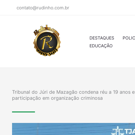
Ir
contato@rudinho.com.br
para
o
conteúdo
DESTAQUES
POLIC
EDUCAÇÃO
Tribunal do Júri de Mazagão condena réu a 19 anos e
participação em organização criminosa