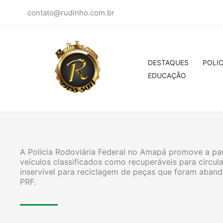
Ir
contato@rudinho.com.br
para
o
conteúdo
DESTAQUES
POLIC
EDUCAÇÃO
A Polícia Rodoviária Federal no Amapá promove a part
veículos classificados como recuperáveis para circu
inservível para reciclagem de peças que foram aban
PRF.