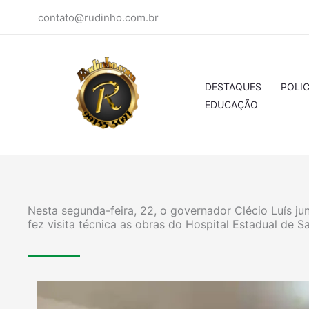
Ir
contato@rudinho.com.br
para
o
conteúdo
DESTAQUES
POLIC
EDUCAÇÃO
Nesta segunda-feira, 22, o governador Clécio Luís jun
fez visita técnica as obras do Hospital Estadual de S