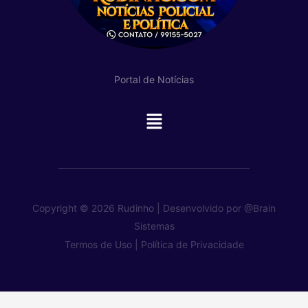
Portal de Notícias
Main
Menu
Copyright © 2026 Rudinho | Desenvolvido por
@Brain
Sistemas
Termos de Uso |
Política de Privacidade