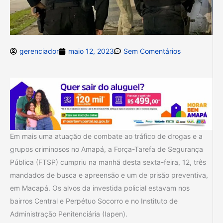
gerenciador
maio 12, 2023
Sem Comentários
Em mais uma atuação de combate ao tráfico de drogas e a
grupos criminosos no Amapá, a Força-Tarefa de Segurança
Pública (FTSP) cumpriu na manhã desta sexta-feira, 12, três
mandados de busca e apreensão e um de prisão preventiva,
em Macapá. Os alvos da investida policial estavam nos
bairros Central e Perpétuo Socorro e no Instituto de
Administração Penitenciária (Iapen).