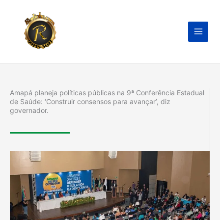
Ir
para
o
conteúdo
Amapá planeja políticas públicas na 9ª Conferência Estadual
de Saúde: ‘Construir consensos para avançar’, diz
governador.