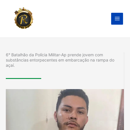
Ir
para
o
conteúdo
6° Batalhão da Polícia Militar-Ap prende jovem com
substâncias entorpecentes em embarcação na rampa do
açaí.