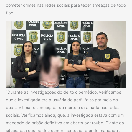
cometer crimes nas redes sociais para tecer ameaças de todo
tipo.
“Durante as investigações do delito cibernético, verificamos
que a investigada era a usuária do perfil falso por meio do
qual a vítima foi ameaçada de morte e difamada nas redes
sociais. Verificamos ainda, que, a investigada estava com um
mandado de prisão definitiva em aberto por roubo. Diante da
situação, a equipe deu cumprimento ao referido mandado”,