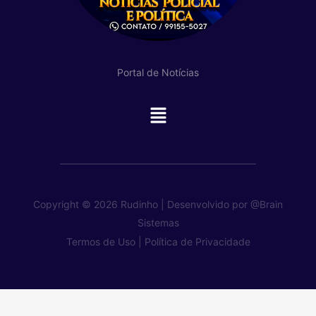
Portal de Notícias
Main
Menu
Copyright © 2026 Rudinho | Desenvolvido por
@Brain
Sistemas
Termos de Uso |
Política de Privacidade