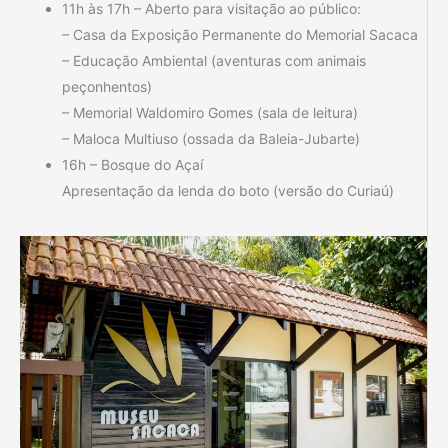
11h às 17h – Aberto para visitação ao público:
– Casa da Exposição Permanente do Memorial Sacaca
– Educação Ambiental (aventuras com animais
peçonhentos)
– Memorial Waldomiro Gomes (sala de leitura)
– Maloca Multiuso (ossada da Baleia-Jubarte)
16h – Bosque do Açaí
Apresentação da lenda do boto (versão do Curiaú)