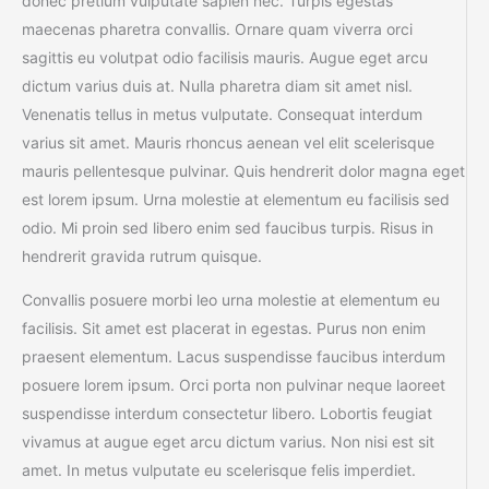
donec pretium vulputate sapien nec. Turpis egestas
maecenas pharetra convallis. Ornare quam viverra orci
sagittis eu volutpat odio facilisis mauris. Augue eget arcu
dictum varius duis at. Nulla pharetra diam sit amet nisl.
Venenatis tellus in metus vulputate. Consequat interdum
varius sit amet. Mauris rhoncus aenean vel elit scelerisque
mauris pellentesque pulvinar. Quis hendrerit dolor magna eget
est lorem ipsum. Urna molestie at elementum eu facilisis sed
odio. Mi proin sed libero enim sed faucibus turpis. Risus in
hendrerit gravida rutrum quisque.
Convallis posuere morbi leo urna molestie at elementum eu
facilisis. Sit amet est placerat in egestas. Purus non enim
praesent elementum. Lacus suspendisse faucibus interdum
posuere lorem ipsum. Orci porta non pulvinar neque laoreet
suspendisse interdum consectetur libero. Lobortis feugiat
vivamus at augue eget arcu dictum varius. Non nisi est sit
amet. In metus vulputate eu scelerisque felis imperdiet.