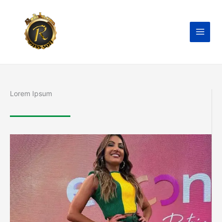
Ir
para
o
conteúdo
Lorem Ipsum