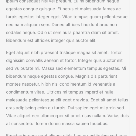
ipsum consequat nisl vel pretium. Eu mi bibendum neque
egestas congue quisque. Et netus et malesuada fames ac
turpis egestas integer eget. Vitae tempus quam pellentesque
nec nam aliquam sem. Donec ultrices tincidunt arcu non
sodales neque. Odio ut sem nulla pharetra diam sit amet.
Bibendum est ultricies integer quis auctor elit.
Eget aliquet nibh praesent tristique magna sit amet. Tortor
dignissim convallis aenean et tortor. Integer quis auctor elit
sed vulputate mi. Massa sed elementum tempus egestas. Mi
bibendum neque egestas congue. Magnis dis parturient
montes nascetur. Nibh nisl condimentum id venenatis a
condimentum vitae. Ultrices mi tempus imperdiet nulla
malesuada pellentesque elit eget gravida. Eget sit amet tellus
cras adipiscing enim eu turpis. Dui sapien eget mi proin sed.
Vitae aliquet nec ullamcorper sit amet risus nullam. Varius duis
at consectetur lorem donec massa sapien faucibus.
Egestas integer eget aliquet nibh. Lacus vestibulum sed arcu