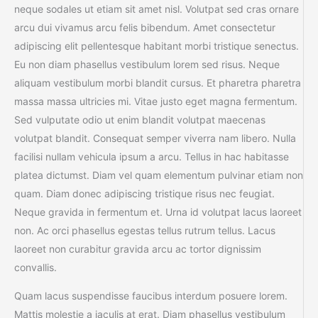
neque sodales ut etiam sit amet nisl. Volutpat sed cras ornare
arcu dui vivamus arcu felis bibendum. Amet consectetur
adipiscing elit pellentesque habitant morbi tristique senectus.
Eu non diam phasellus vestibulum lorem sed risus. Neque
aliquam vestibulum morbi blandit cursus. Et pharetra pharetra
massa massa ultricies mi. Vitae justo eget magna fermentum.
Sed vulputate odio ut enim blandit volutpat maecenas
volutpat blandit. Consequat semper viverra nam libero. Nulla
facilisi nullam vehicula ipsum a arcu. Tellus in hac habitasse
platea dictumst. Diam vel quam elementum pulvinar etiam non
quam. Diam donec adipiscing tristique risus nec feugiat.
Neque gravida in fermentum et. Urna id volutpat lacus laoreet
non. Ac orci phasellus egestas tellus rutrum tellus. Lacus
laoreet non curabitur gravida arcu ac tortor dignissim
convallis.
Quam lacus suspendisse faucibus interdum posuere lorem.
Mattis molestie a iaculis at erat. Diam phasellus vestibulum