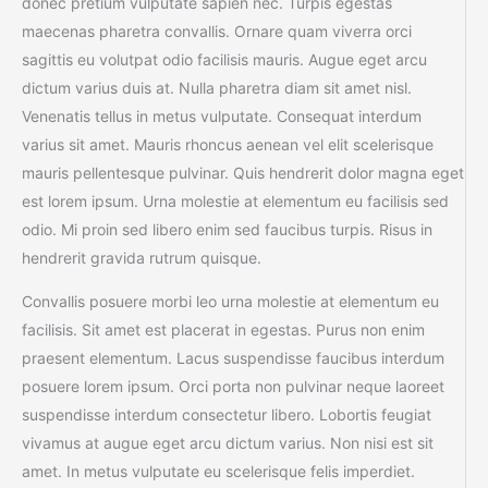
donec pretium vulputate sapien nec. Turpis egestas
maecenas pharetra convallis. Ornare quam viverra orci
sagittis eu volutpat odio facilisis mauris. Augue eget arcu
dictum varius duis at. Nulla pharetra diam sit amet nisl.
Venenatis tellus in metus vulputate. Consequat interdum
varius sit amet. Mauris rhoncus aenean vel elit scelerisque
mauris pellentesque pulvinar. Quis hendrerit dolor magna eget
est lorem ipsum. Urna molestie at elementum eu facilisis sed
odio. Mi proin sed libero enim sed faucibus turpis. Risus in
hendrerit gravida rutrum quisque.
Convallis posuere morbi leo urna molestie at elementum eu
facilisis. Sit amet est placerat in egestas. Purus non enim
praesent elementum. Lacus suspendisse faucibus interdum
posuere lorem ipsum. Orci porta non pulvinar neque laoreet
suspendisse interdum consectetur libero. Lobortis feugiat
vivamus at augue eget arcu dictum varius. Non nisi est sit
amet. In metus vulputate eu scelerisque felis imperdiet.