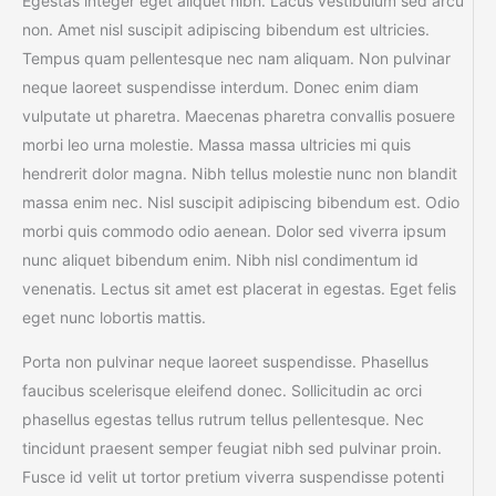
Egestas integer eget aliquet nibh. Lacus vestibulum sed arcu
non. Amet nisl suscipit adipiscing bibendum est ultricies.
Tempus quam pellentesque nec nam aliquam. Non pulvinar
neque laoreet suspendisse interdum. Donec enim diam
vulputate ut pharetra. Maecenas pharetra convallis posuere
morbi leo urna molestie. Massa massa ultricies mi quis
hendrerit dolor magna. Nibh tellus molestie nunc non blandit
massa enim nec. Nisl suscipit adipiscing bibendum est. Odio
morbi quis commodo odio aenean. Dolor sed viverra ipsum
nunc aliquet bibendum enim. Nibh nisl condimentum id
venenatis. Lectus sit amet est placerat in egestas. Eget felis
eget nunc lobortis mattis.
Porta non pulvinar neque laoreet suspendisse. Phasellus
faucibus scelerisque eleifend donec. Sollicitudin ac orci
phasellus egestas tellus rutrum tellus pellentesque. Nec
tincidunt praesent semper feugiat nibh sed pulvinar proin.
Fusce id velit ut tortor pretium viverra suspendisse potenti