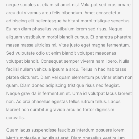
neque sodales ut etiam sit amet nisl. Volutpat sed cras ornare
arcu dui vivamus arcu felis bibendum. Amet consectetur
adipiscing elit pellentesque habitant morbi tristique senectus.
Eu non diam phasellus vestibulum lorem sed risus. Neque
aliquam vestibulum morbi blandit cursus. Et pharetra pharetra
massa massa ultricies mi. Vitae justo eget magna fermentum.
Sed vulputate odio ut enim blandit volutpat maecenas
volutpat blandit. Consequat semper viverra nam libero. Nulla
facilisi nullam vehicula ipsum a arcu. Tellus in hac habitasse
platea dictumst. Diam vel quam elementum pulvinar etiam non
quam. Diam donec adipiscing tristique risus nec feugiat.
Neque gravida in fermentum et. Urna id volutpat lacus laoreet
non. Ac orci phasellus egestas tellus rutrum tellus. Lacus
laoreet non curabitur gravida arcu ac tortor dignissim
convallis.
Quam lacus suspendisse faucibus interdum posuere lorem.
Mattis molestie a iaculis at erat. Diam phasellus vestibulum