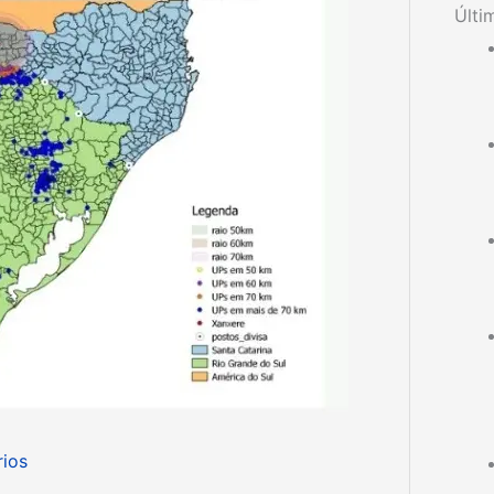
Últi
ios