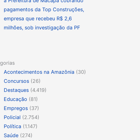
à Prefeitura de Macapá cobrando
pagamentos da Top Construções,
empresa que recebeu R$ 2,6
milhões, sob investigação da PF
gorias
Acontecimentos na Amazônia
(30)
Concursos
(26)
Destaques
(4.419)
Educação
(81)
Empregos
(37)
Policial
(2.754)
Política
(1.147)
Saúde
(274)