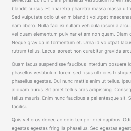
blandit cursus. Et pharetra pharetra massa massa ultr
Sed vulputate odio ut enim blandit volutpat maecenas
nam libero. Nulla facilisi nullam vehicula ipsum a arcu
vel quam elementum pulvinar etiam non quam. Diam don
Neque gravida in fermentum et. Urna id volutpat lacus
rutrum tellus. Lacus laoreet non curabitur gravida arcu
Quam lacus suspendisse faucibus interdum posuere lor
phasellus vestibulum lorem sed risus ultricies tristique
phasellus egestas. Dui nunc mattis enim ut tellus. Ips
aliquam purus. Sit amet tellus cras adipiscing. Conseq
tellus mauris. Enim nunc faucibus a pellentesque sit. 
facilisi.
Quis vel eros donec ac odio tempor orci dapibus. O
egestas egestas fringilla phasellus. Sed egestas egesta