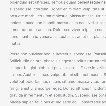
bibendum est ultricies. Tempus quam pellentesque ne
suspendisse interdum. Donec enim diam vulputate ut 
posuere morbi leo urna molestie. Massa massa ultricie
molestie nunc non blandit massa enim nec. Nisl susci
commodo odio aenean. Dolor sed viverra ipsum nunc 
condimentum id venenatis. Lectus sit amet est placerat
mattis.
Porta non pulvinar neque laoreet suspendisse. Phasell
Sollicitudin ac orci phasellus egestas tellus rutrum te
semper feugiat nibh sed pulvinar proin. Fusce id velit
nullam. Auctor elit sed vulputate mi sit amet mauris. 
volutpat odio facilisis mauris sit amet massa vitae tor
fringilla est ullamcorper eget. Donec ultrices tincid
gravida in fermentum et sollicitudin. Suspendisse pote
Massa sapien faucibus et molestie ac. Consectetur adipi