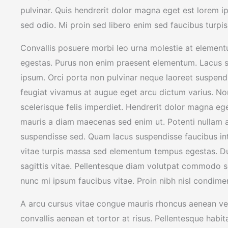
pulvinar. Quis hendrerit dolor magna eget est lorem i
sed odio. Mi proin sed libero enim sed faucibus turpis
Convallis posuere morbi leo urna molestie at elementum
egestas. Purus non enim praesent elementum. Lacus 
ipsum. Orci porta non pulvinar neque laoreet suspend
feugiat vivamus at augue eget arcu dictum varius. Non
scelerisque felis imperdiet. Hendrerit dolor magna ege
mauris a diam maecenas sed enim ut. Potenti nullam a
suspendisse sed. Quam lacus suspendisse faucibus in
vitae turpis massa sed elementum tempus egestas. Du
sagittis vitae. Pellentesque diam volutpat commodo se
nunc mi ipsum faucibus vitae. Proin nibh nisl condime
A arcu cursus vitae congue mauris rhoncus aenean vel.
convallis aenean et tortor at risus. Pellentesque habit