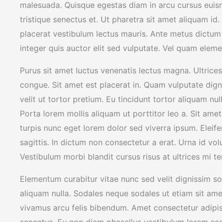
malesuada. Quisque egestas diam in arcu cursus euis
tristique senectus et. Ut pharetra sit amet aliquam i
placerat vestibulum lectus mauris. Ante metus dictu
integer quis auctor elit sed vulputate. Vel quam ele
Purus sit amet luctus venenatis lectus magna. Ultrices
congue. Sit amet est placerat in. Quam vulputate dign
velit ut tortor pretium. Eu tincidunt tortor aliquam nul
Porta lorem mollis aliquam ut porttitor leo a. Sit amet
turpis nunc eget lorem dolor sed viverra ipsum. Elei
sagittis. In dictum non consectetur a erat. Urna id vol
Vestibulum morbi blandit cursus risus at ultrices mi t
Elementum curabitur vitae nunc sed velit dignissim sod
aliquam nulla. Sodales neque sodales ut etiam sit amet
vivamus arcu felis bibendum. Amet consectetur adipisc
senectus. Eu non diam phasellus vestibulum lorem se