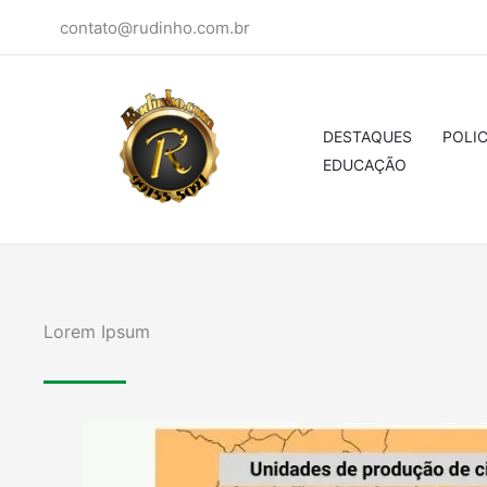
Ir
contato@rudinho.com.br
para
o
conteúdo
DESTAQUES
POLIC
EDUCAÇÃO
Lorem Ipsum