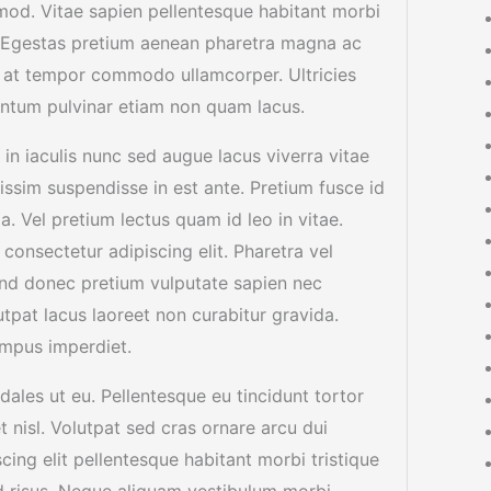
mod. Vitae sapien pellentesque habitant morbi
d. Egestas pretium aenean pharetra magna ac
m at tempor commodo ullamcorper. Ultricies
mentum pulvinar etiam non quam lacus.
 in iaculis nunc sed augue lacus viverra vitae
issim suspendisse in est ante. Pretium fusce id
la. Vel pretium lectus quam id leo in vitae.
 consectetur adipiscing elit. Pharetra vel
fend donec pretium vulputate sapien nec
utpat lacus laoreet non curabitur gravida.
empus imperdiet.
ales ut eu. Pellentesque eu tincidunt tortor
 nisl. Volutpat sed cras ornare arcu dui
ing elit pellentesque habitant morbi tristique
d risus. Neque aliquam vestibulum morbi