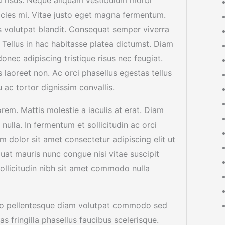
icies mi. Vitae justo eget magna fermentum.
 volutpat blandit. Consequat semper viverra
. Tellus in hac habitasse platea dictumst. Diam
ec adipiscing tristique risus nec feugiat.
 laoreet non. Ac orci phasellus egestas tellus
 ac tortor dignissim convallis.
em. Mattis molestie a iaculis at erat. Diam
 nulla. In fermentum et sollicitudin ac orci
um dolor sit amet consectetur adipiscing elit ut
uat mauris nunc congue nisi vitae suscipit
Sollicitudin nibh sit amet commodo nulla
dio pellentesque diam volutpat commodo sed
s fringilla phasellus faucibus scelerisque.