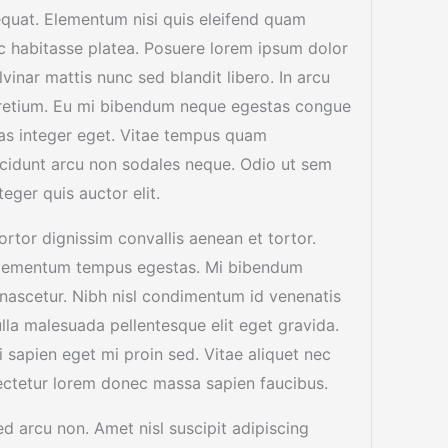
quat. Elementum nisi quis eleifend quam
hac habitasse platea. Posuere lorem ipsum dolor
lvinar mattis nunc sed blandit libero. In arcu
pretium. Eu mi bibendum neque egestas congue
tas integer eget. Vitae tempus quam
ncidunt arcu non sodales neque. Odio ut sem
eger quis auctor elit.
ortor dignissim convallis aenean et tortor.
d elementum tempus egestas. Mi bibendum
nascetur. Nibh nisl condimentum id venenatis
lla malesuada pellentesque elit eget gravida.
i sapien eget mi proin sed. Vitae aliquet nec
sectetur lorem donec massa sapien faucibus.
d arcu non. Amet nisl suscipit adipiscing