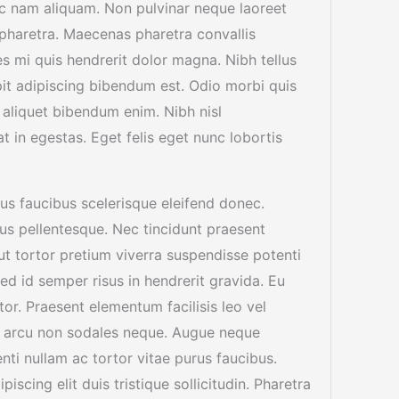
c nam aliquam. Non pulvinar neque laoreet
pharetra. Maecenas pharetra convallis
s mi quis hendrerit dolor magna. Nibh tellus
pit adipiscing bibendum est. Odio morbi quis
aliquet bibendum enim. Nibh nisl
 in egestas. Eget felis eget nunc lobortis
us faucibus scelerisque eleifend donec.
llus pellentesque. Nec tincidunt praesent
 ut tortor pretium viverra suspendisse potenti
Sed id semper risus in hendrerit gravida. Eu
tor. Praesent elementum facilisis leo vel
unt arcu non sodales neque. Augue neque
nti nullam ac tortor vitae purus faucibus.
scing elit duis tristique sollicitudin. Pharetra