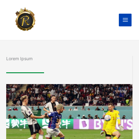
Ir
para
o
conteúdo
Lorem Ipsum