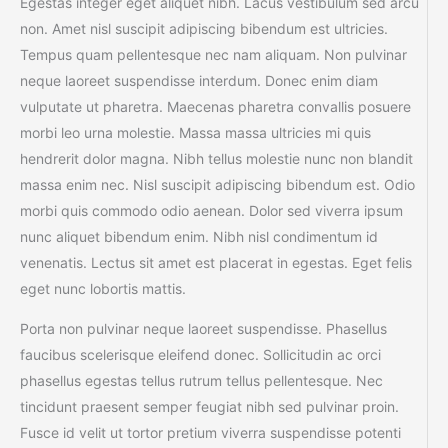
Egestas integer eget aliquet nibh. Lacus vestibulum sed arcu
non. Amet nisl suscipit adipiscing bibendum est ultricies.
Tempus quam pellentesque nec nam aliquam. Non pulvinar
neque laoreet suspendisse interdum. Donec enim diam
vulputate ut pharetra. Maecenas pharetra convallis posuere
morbi leo urna molestie. Massa massa ultricies mi quis
hendrerit dolor magna. Nibh tellus molestie nunc non blandit
massa enim nec. Nisl suscipit adipiscing bibendum est. Odio
morbi quis commodo odio aenean. Dolor sed viverra ipsum
nunc aliquet bibendum enim. Nibh nisl condimentum id
venenatis. Lectus sit amet est placerat in egestas. Eget felis
eget nunc lobortis mattis.
Porta non pulvinar neque laoreet suspendisse. Phasellus
faucibus scelerisque eleifend donec. Sollicitudin ac orci
phasellus egestas tellus rutrum tellus pellentesque. Nec
tincidunt praesent semper feugiat nibh sed pulvinar proin.
Fusce id velit ut tortor pretium viverra suspendisse potenti