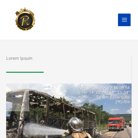
Ir
para
o
conteúdo
Lorem Ipsum