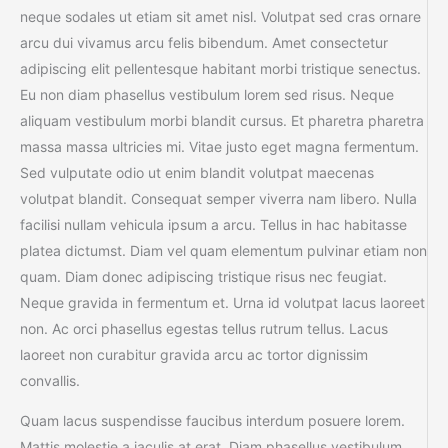
neque sodales ut etiam sit amet nisl. Volutpat sed cras ornare
arcu dui vivamus arcu felis bibendum. Amet consectetur
adipiscing elit pellentesque habitant morbi tristique senectus.
Eu non diam phasellus vestibulum lorem sed risus. Neque
aliquam vestibulum morbi blandit cursus. Et pharetra pharetra
massa massa ultricies mi. Vitae justo eget magna fermentum.
Sed vulputate odio ut enim blandit volutpat maecenas
volutpat blandit. Consequat semper viverra nam libero. Nulla
facilisi nullam vehicula ipsum a arcu. Tellus in hac habitasse
platea dictumst. Diam vel quam elementum pulvinar etiam non
quam. Diam donec adipiscing tristique risus nec feugiat.
Neque gravida in fermentum et. Urna id volutpat lacus laoreet
non. Ac orci phasellus egestas tellus rutrum tellus. Lacus
laoreet non curabitur gravida arcu ac tortor dignissim
convallis.
Quam lacus suspendisse faucibus interdum posuere lorem.
Mattis molestie a iaculis at erat. Diam phasellus vestibulum