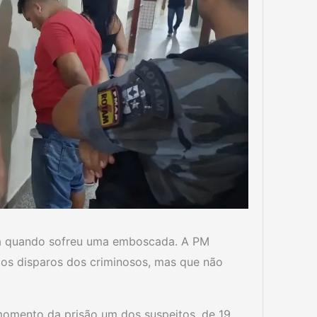
axá quando sofreu uma emboscada. A PM
os disparos dos criminosos, mas que não
momento da prisão um dos suspeitos, de 19