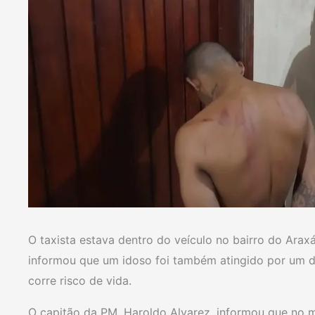
O taxista estava dentro do veículo no bairro do Ar
informou que um idoso foi também atingido por um d
corre risco de vida.
O capitão da PM, Haroldo Alvarez, informou que no 