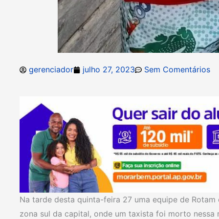
gerenciador
julho 27, 2023
Sem Comentários
Na tarde desta quinta-feira 27 uma equipe de Rotam
zona sul da capital, onde um taxista foi morto ness