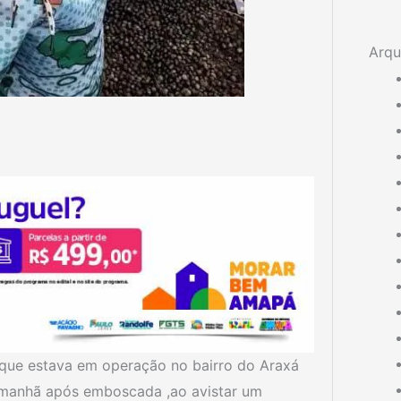
Arqu
 que estava em operação no bairro do Araxá
a manhã após emboscada ,ao avistar um