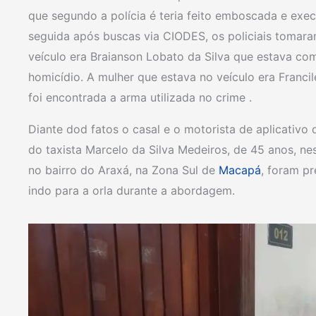
que segundo a polícia é teria feito emboscada e exec
seguida após buscas via CIODES, os policiais tomar
veículo era Braianson Lobato da Silva que estava c
homicídio. A mulher que estava no veículo era Franci
foi encontrada a arma utilizada no crime .
Diante dod fatos o casal e o motorista de aplicativo
do taxista Marcelo da Silva Medeiros, de 45 anos, n
no bairro do Araxá, na Zona Sul de
Macapá
, foram pr
indo para a orla durante a abordagem.