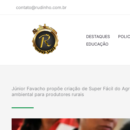
Ir
contato@rudinho.com.br
para
o
conteúdo
DESTAQUES
POLIC
EDUCAÇÃO
Júnior Favacho propõe criação de Super Fácil do Agr
ambiental para produtores rurais