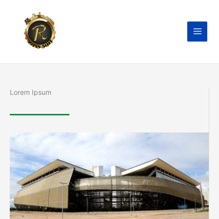
Ir
para
o
conteúdo
Lorem Ipsum