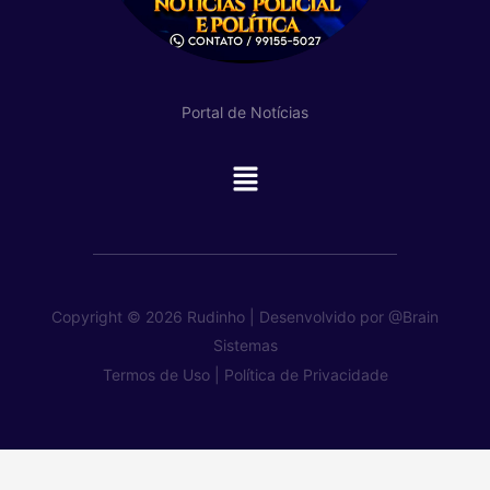
Portal de Notícias
Main
Menu
Copyright © 2026 Rudinho | Desenvolvido por
@Brain
Sistemas
Termos de Uso |
Política de Privacidade