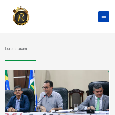
Ir
para
o
conteúdo
Lorem Ipsum