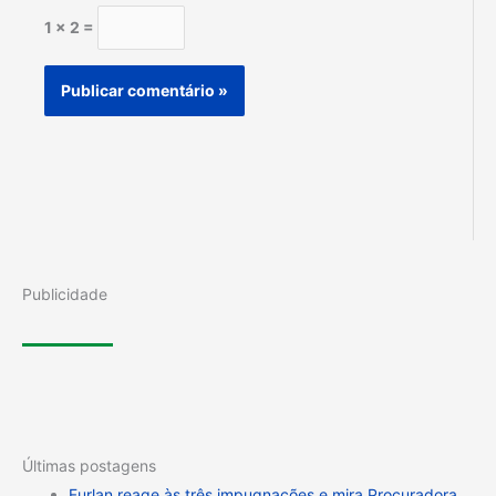
1 × 2 =
Publicidade
Últimas postagens
Furlan reage às três impugnações e mira Procuradora