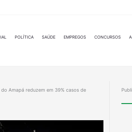
IAL
POLÍTICA
SAÚDE
EMPREGOS
CONCURSOS
A
no do Amapá reduzem em 39% casos de
Publ