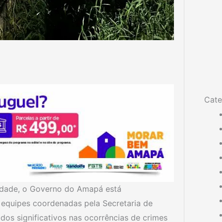
Cate
lidade, o Governo do Amapá está
s equipes coordenadas pela Secretaria de
dos significativos nas ocorrências de crimes