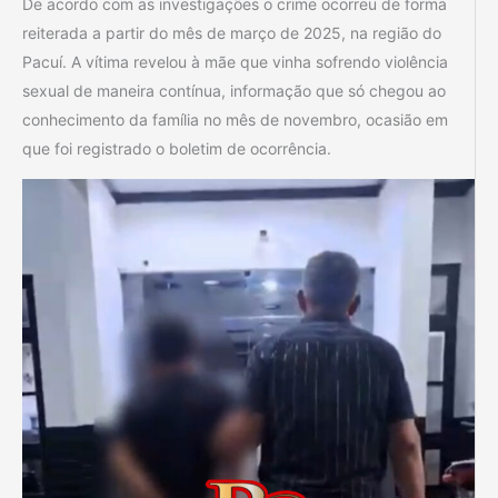
De acordo com as investigações o crime ocorreu de forma
reiterada a partir do mês de março de 2025, na região do
Pacuí. A vítima revelou à mãe que vinha sofrendo violência
sexual de maneira contínua, informação que só chegou ao
conhecimento da família no mês de novembro, ocasião em
que foi registrado o boletim de ocorrência.