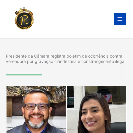
Ir
para
o
conteúdo
Presidente da Câmara registra boletim de ocorrência contra
vereadora por gravação clandestina e constrangimento ilegal