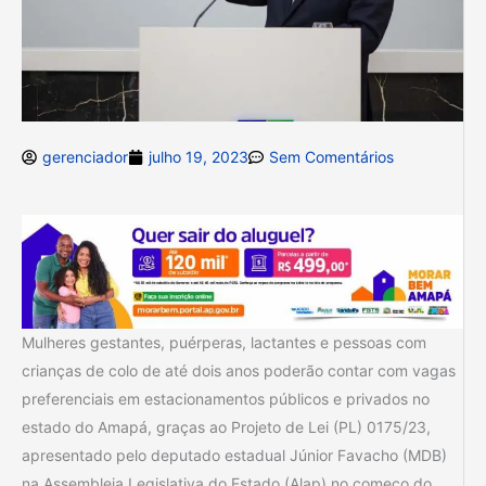
gerenciador
julho 19, 2023
Sem Comentários
Mulheres gestantes, puérperas, lactantes e pessoas com
crianças de colo de até dois anos poderão contar com vagas
preferenciais em estacionamentos públicos e privados no
estado do Amapá, graças ao Projeto de Lei (PL) 0175/23,
apresentado pelo deputado estadual Júnior Favacho (MDB)
na Assembleia Legislativa do Estado (Alap) no começo do