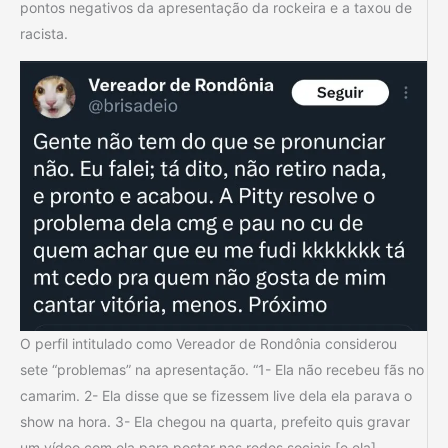
pontos negativos da apresentação da rockeira e a taxou de
racista.
O perfil intitulado como Vereador de Rondônia considerou
sete “problemas” na apresentação. “1- Ela não recebeu fãs no
camarim. 2- Ela disse que se fizessem live dela ela parava o
show na hora. 3- Ela chegou na quarta, prefeito quis gravar
um vídeo com ela para postar nas redes sociais [e ela]