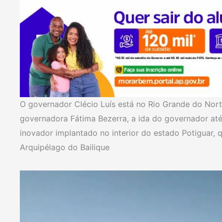
O governador Clécio Luís está no Rio Grande do Nor
governadora Fátima Bezerra, a ida do governador até
inovador implantado no interior do estado Potiguar,
Arquipélago do Bailique