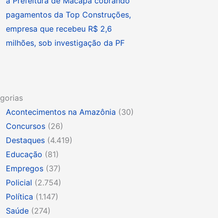
à Prefeitura de Macapá cobrando
pagamentos da Top Construções,
empresa que recebeu R$ 2,6
milhões, sob investigação da PF
gorias
Acontecimentos na Amazônia
(30)
Concursos
(26)
Destaques
(4.419)
Educação
(81)
Empregos
(37)
Policial
(2.754)
Política
(1.147)
Saúde
(274)