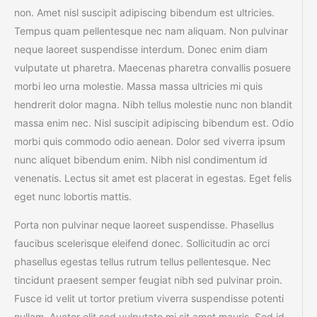
non. Amet nisl suscipit adipiscing bibendum est ultricies.
Tempus quam pellentesque nec nam aliquam. Non pulvinar
neque laoreet suspendisse interdum. Donec enim diam
vulputate ut pharetra. Maecenas pharetra convallis posuere
morbi leo urna molestie. Massa massa ultricies mi quis
hendrerit dolor magna. Nibh tellus molestie nunc non blandit
massa enim nec. Nisl suscipit adipiscing bibendum est. Odio
morbi quis commodo odio aenean. Dolor sed viverra ipsum
nunc aliquet bibendum enim. Nibh nisl condimentum id
venenatis. Lectus sit amet est placerat in egestas. Eget felis
eget nunc lobortis mattis.
Porta non pulvinar neque laoreet suspendisse. Phasellus
faucibus scelerisque eleifend donec. Sollicitudin ac orci
phasellus egestas tellus rutrum tellus pellentesque. Nec
tincidunt praesent semper feugiat nibh sed pulvinar proin.
Fusce id velit ut tortor pretium viverra suspendisse potenti
nullam. Auctor elit sed vulputate mi sit amet mauris. Sed id