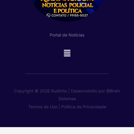
Portal de Notícias
Main
Menu
Copyright © 2026 Rudinho | Desenvolvido por
@Brain
Sistemas
Termos de Uso |
Política de Privacidade