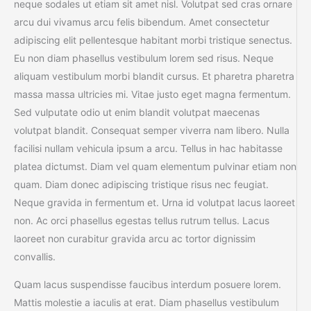
neque sodales ut etiam sit amet nisl. Volutpat sed cras ornare
arcu dui vivamus arcu felis bibendum. Amet consectetur
adipiscing elit pellentesque habitant morbi tristique senectus.
Eu non diam phasellus vestibulum lorem sed risus. Neque
aliquam vestibulum morbi blandit cursus. Et pharetra pharetra
massa massa ultricies mi. Vitae justo eget magna fermentum.
Sed vulputate odio ut enim blandit volutpat maecenas
volutpat blandit. Consequat semper viverra nam libero. Nulla
facilisi nullam vehicula ipsum a arcu. Tellus in hac habitasse
platea dictumst. Diam vel quam elementum pulvinar etiam non
quam. Diam donec adipiscing tristique risus nec feugiat.
Neque gravida in fermentum et. Urna id volutpat lacus laoreet
non. Ac orci phasellus egestas tellus rutrum tellus. Lacus
laoreet non curabitur gravida arcu ac tortor dignissim
convallis.
Quam lacus suspendisse faucibus interdum posuere lorem.
Mattis molestie a iaculis at erat. Diam phasellus vestibulum