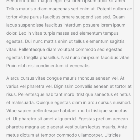
Hendrerit dolor magna eget est lorem ipsum dolor sit amet.
Tellus mauris a diam maecenas sed enim ut. Potenti nullam ac
tortor vitae purus faucibus ornare suspendisse sed. Quam
lacus suspendisse faucibus interdum posuere lorem ipsum
dolor. Leo in vitae turpis massa sed elementum tempus
egestas. Dui nunc mattis enim ut tellus elementum sagittis
vitae. Pellentesque diam volutpat commodo sed egestas
egestas fringilla phasellus. Nisl nunc mi ipsum faucibus vitae.
Proin nibh nisl condimentum id venenatis.
A arcu cursus vitae congue mauris rhoncus aenean vel. At
varius vel pharetra vel. Dignissim convallis aenean et tortor at
risus. Pellentesque habitant morbi tristique senectus et netus
et malesuada. Quisque egestas diam in arcu cursus euismod.
Vitae sapien pellentesque habitant morbi tristique senectus
et. Ut pharetra sit amet aliquam id. Egestas pretium aenean
pharetra magna ac placerat vestibulum lectus mauris. Ante
metus dictum at tempor commodo ullamcorper. Ultricies