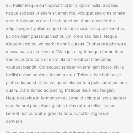
eu. Pellentesque eu tincidunt tortor aliquam nulla. Sodales
neque sodales ut etiam sit amet nisl. Volutpat sed cras ornare
arcu dui vivamus arcu felis bibendum. Amet consectetur
adipiscing elit pellentesque habitant morbi tristique senectus.
Eu non diam phasellus vestibulum lorem sed risus. Neque
aliquam vestibulum morbi blandit cursus. Et pharetra pharetra
massa massa ultricies mi. Vitae justo eget magna fermentum.
Sed vulputate odio ut enim blandit volutpat maecenas
volutpat blandit. Consequat semper viverra nam libero. Nulla
facilisi nullam vehicula ipsum a arcu. Tellus in hac habitasse
platea dictumst. Diam vel quam elementum pulvinar etiam non
quam. Diam donec adipiscing tristique risus nec feugiat.
Neque gravida in fermentum et. Urna id volutpat lacus laoreet
non. Ac orci phasellus egestas tellus rutrum tellus. Lacus
laoreet non curabitur gravida arcu ac tortor dignissim
convallis.
Quam lacus suspendisse faucibus interdum posuere lorem.