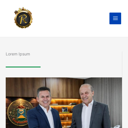
Ir
para
o
conteúdo
Lorem Ipsum